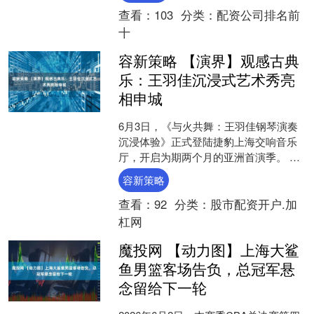
查看：
103
分类：
配资公司排名前
十
容新策略 【演界】观感古典
乐：王羽佳沉浸式艺术秀亮
相申城
6月3日，《与火共舞：王羽佳钢琴演奏
沉浸体验》正式登陆捷豹上海交响音乐
厅，开启为期两个月的亚洲首演季。 该
作品入围2026年戛纳电影节沉浸式竞赛
容新策略
单元，以“火”为....
查看：
92
分类：
股市配资开户.加
杠网
魔投网 【动力图】上海大鲨
鱼男篮客场告负，总冠军悬
念留给下一轮