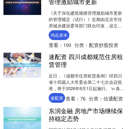
管理激励城市更新
《关于深化建筑规模管理激励城市更新
的管理规定（试行）》近期由北京市住
房城乡建设委等部门联合印发，设立总
规模为1000万平方米的市级城市更新激
鸿岳资本
励指标池，重点支持综....
查看：
100
分类：
配资炒股投资
速配资 四川成都规范住房租
赁管理
近日，《成都市住房租赁条例》经四川
省十四届人大常委会第二十七次会议批
准，将于2026年8月1日起施行。 \n 条例
由总则、出租与承租、租赁经营与服
速配资
查看：
76
分类：
信通配资
务、监督管理、....
东润金融 房地产市场继续保
持稳定态势