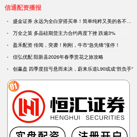
信通配资播报
盛金证券 永远为全白穿搭买单！简单纯粹又美的各不相同，超有气
万全之策 多晶硅期货主力合约再度下挫 跌逾3%
盈禾配资 传闻，突袭！刚刚，牛市“急先锋”涨停！
信弘优配 阳新县2026年春季赏花之旅攻略
创赢盘 四季度扭亏悬而未决，蔚来乐道L90或成“胜负手”