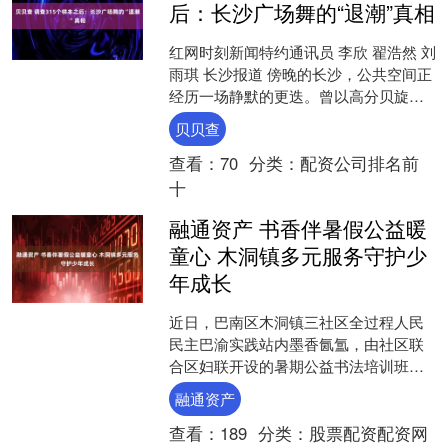
后：长沙广场舞的“退潮”真相
红网时刻新闻特约通讯员 李欣 翟浩然 刘
雨琪 长沙报道 傍晚的长沙，公共空间正
经历一场静默的更迭。曾以高分贝旋律
占据城市黄昏的广场舞，如今喧嚣渐
贝贝查
隐，身影稀疏。这....
查看：
70
分类：
配资公司排名前
十
融通资产 书香伴暑假公益暖
童心 木洞镇多元服务守护少
年成长
近日，巴南区木洞镇三社区全过程人民
民主巴渝实践站内墨香氤氲，由社区联
合区妇联开设的暑期公益书法培训班正
式开班，让优质文化服务精准落地群众
融通资产
家门口。 孩子们正在暑期....
查看：
189
分类：
股票配资配资网