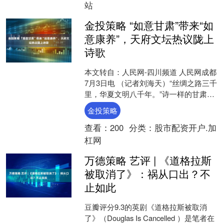
站
金投策略 “如意甘肃”带来“如
意康养”，天府文坛热议陇上
诗歌
本文转自：人民网-四川频道 人民网成都
7月3日电 （记者刘海天）“丝绸之路三千
里，华夏文明八千年。”诗一样的甘肃，
有诗一样的文旅。7月3日，“如意康养 漫
金投策略
享陇原....
查看：
200
分类：
股市配资开户.加
杠网
万德策略 艺评 | 《道格拉斯
被取消了》：祸从口出？不
止如此
豆瓣评分9.3的英剧《道格拉斯被取消
了》（Douglas Is Cancelled ）是笔者在