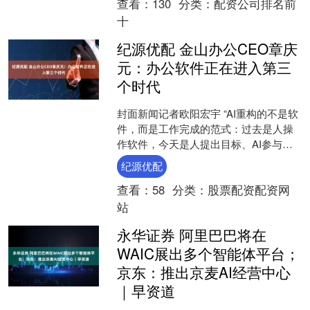
查看：
130
分类：
配资公司排名前
十
纪源优配 金山办公CEO章庆
元：办公软件正在进入第三
个时代
封面新闻记者欧阳宏宇 “AI重构的不是软
件，而是工作完成的范式：过去是人操
作软件，今天是人提出目标、AI参与完
成。”就在WAIC2026举行前夕，7月15
纪源优配
日，金....
查看：
58
分类：
股票配资配资网
站
永华证券 阿里巴巴将在
WAIC展出多个智能体平台；
京东：推出京麦AI经营中心
｜早资道