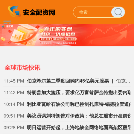
全球市场快讯
09:26 PM
多家上市公司宣布收到美国关税退税
上市公司公告显示，自7月以来，多家公司宣布已经收到美国关税退税。根据美国最高法院今年2月裁定，《国际紧急经济权力法》不授权总统征收大规模关税。美国国际贸易法院随后下令海关办理相关退款。海关与边境保护局4月20日启动第一阶段退款工作，首批退款于5月11日前后发放。美国海关与边境保护局官员本月4日披露的信息显示，截至7月底，该部门已处理完毕约1000亿美元关税的退款流程并把相关信息提供给财政部用于付款。（中新社）
09:23 PM
华中最大“双膜”工艺应急水厂通水
据“三峡小微”公众号消息，8月8日，由三峡集团所属长江环保集团、武汉市水务集团等共同投资建设的华中地区规模最大的“双膜”工艺应急水厂——武汉梁子湖应急水厂并网通水，标志着武汉市江南区域正式构建起“一江一湖”双水源互为备援、灵活调度的供水新格局，为片区660万市民用水安全提供坚实保障。
08:43 PM
纽约原油暗盘突破77美元，日内涨超0.5%。
纽约原油暗盘突破77美
08:34 PM
飞天茅台自营门店价格
08:14 PM
伯克希尔哈撒韦：截至6月30日，股权投资公允价值总额的66%集中在美国运通、苹果、美国银