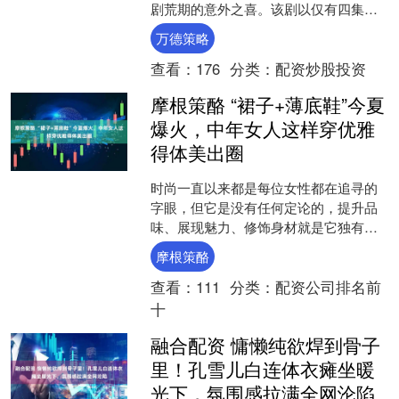
剧荒期的意外之喜。该剧以仅有四集的
体量支撑起丰富的现代社会图景。编....
万德策略
查看：
176
分类：
配资炒股投资
摩根策酪 “裙子+薄底鞋”今夏
爆火，中年女人这样穿优雅
得体美出圈
时尚一直以来都是每位女性都在追寻的
字眼，但它是没有任何定论的，提升品
味、展现魅力、修饰身材就是它独有的
代名词，而每一个阶段当中，时尚也是
摩根策酪
不断变化的，真正有高品味....
查看：
111
分类：
配资公司排名前
十
融合配资 慵懒纯欲焊到骨子
里！孔雪儿白连体衣瘫坐暖
光下，氛围感拉满全网沦陷