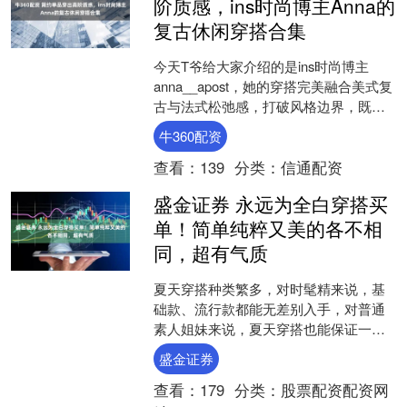
阶质感，ins时尚博主Anna的
复古休闲穿搭合集
今天T爷给大家介绍的是ins时尚博主
anna__apost，她的穿搭完美融合美式复
古与法式松弛感，打破风格边界，既能
驾驭热辣街头风，也能从容演绎简约通
牛360配资
勤质感，依....
查看：
139
分类：
信通配资
盛金证券 永远为全白穿搭买
单！简单纯粹又美的各不相
同，超有气质
夏天穿搭种类繁多，对时髦精来说，基
础款、流行款都能无差别入手，对普通
素人姐妹来说，夏天穿搭也能保证一星
期不重样。 不过不知道屏幕前有没有和
盛金证券
我一样的姐妹，在挑选夏....
查看：
179
分类：
股票配资配资网