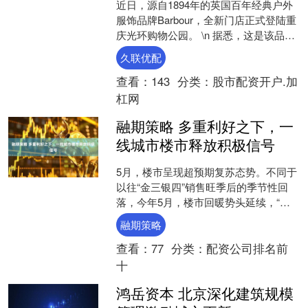
近日，源自1894年的英国百年经典户外
服饰品牌Barbour，全新门店正式登陆重
庆光环购物公园。 \n 据悉，这是该品牌
布局山城的第三家门店，亦是当前重庆
久联优配
面积最....
查看：
143
分类：
股市配资开户.加
杠网
融期策略 多重利好之下，一
线城市楼市释放积极信号
5月，楼市呈现超预期复苏态势。不同于
以往“金三银四”销售旺季后的季节性回
落，今年5月，楼市回暖势头延续，“小
阳春”时间拉长。其中，一线城市的“领头
融期策略
羊”作用愈发显....
查看：
77
分类：
配资公司排名前
十
鸿岳资本 北京深化建筑规模