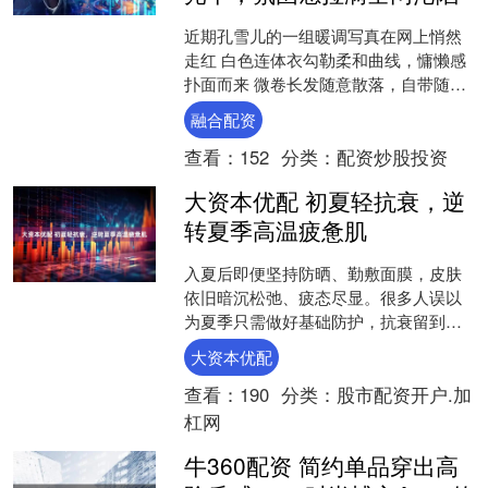
近期孔雪儿的一组暖调写真在网上悄然
走红 白色连体衣勾勒柔和曲线，慵懒感
扑面而来 微卷长发随意散落，自带随性
松弛氛围感 浅柔妆容透着清甜，眼神里
融合配资
藏着几分娇俏 暖黄....
查看：
152
分类：
配资炒股投资
大资本优配 初夏轻抗衰，逆
转夏季高温疲惫肌
入夏后即便坚持防晒、勤敷面膜，皮肤
依旧暗沉松弛、疲态尽显。很多人误以
为夏季只需做好基础防护，抗衰留到秋
冬即可，这其实是典型护肤误区。 事实
大资本优配
上，夏季是肌肤衰老的加....
查看：
190
分类：
股市配资开户.加
杠网
牛360配资 简约单品穿出高