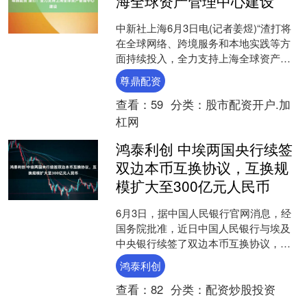
海全球资产管理中心建设
中新社上海6月3日电(记者姜煜)“渣打将
在全球网络、跨境服务和本地实践等方
面持续投入，全力支持上海全球资产管
理中心建设。”渣打银行(中国)有限公司
尊鼎配资
行长兼副董事长....
查看：
59
分类：
股市配资开户.加
杠网
鸿泰利创 中埃两国央行续签
双边本币互换协议，互换规
模扩大至300亿元人民币
6月3日，据中国人民银行官网消息，经
国务院批准，近日中国人民银行与埃及
中央银行续签了双边本币互换协议，互
换规模由原来的180亿元人民币/807亿埃
鸿泰利创
及镑扩大至30....
查看：
82
分类：
配资炒股投资