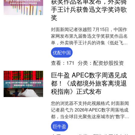
获奖作品名单发布，外卖骑
手王计兵获鲁迅文学奖诗歌
奖
封面新闻记者张越熙 7月15日，中国作
家网发布第九届鲁迅文学奖获奖作品名
单，外卖骑手王计兵的诗集《低处飞
行》获得本届鲁迅文学奖诗歌奖（含旧
优配中国
体诗词、散文诗）。 “....
查看：
171
分类：
配资炒股投资
巨牛盈 APEC数字周遇见成
都！《成都境外旅客离境退
税指南》正式发布
您的浏览器不支持此视频格式 封面新闻
记者易弋力 2026年APEC数字周落地成
都，当全球目光聚焦这座城市的“数字基
因”时，其作为国际消费中心城市的“软实
巨牛盈
力”也在....