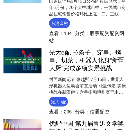
国家统计局6月16日公布的数据显示，今
年5月份，70个大中城市中，一线城市商
品住宅销售价格环比上涨，二、三线城
市环比下降；一、二、三线城市同比降
东润金融
幅总体收窄。 \....
查看：
134
分类：
股票配资配资网
站
光大e配 拉条子、穿串、烤
串、切菜，机器人化身“新疆
大厨”完成多项实景挑战
封面新闻记者 张越熙 7月15日，世界人
形机器人运动会前置活动“能量传递”实景
挑战在新疆伊宁六星街和博州赛里木湖
同步启动。该活动由北京市人民政府、
光大e配
中央广播电视总....
查看：
205
分类：
信通配资
优配中国 第九届鲁迅文学奖