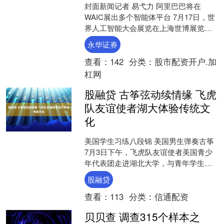
封面新闻记者 易弋力 阿里巴巴将在
WAIC展出多个智能体平台 7月17日，世
界人工智能大会展览在上海世博展览馆
开展。此次大会，阿里巴巴集团展出了
永华证券
面向千行百业和前....
查看：
142
分类：
股市配资开户.加
杠网
股融贷 古筝弦动续情缘 飞虎
队友谊使者湖大体验传统文
化
美国学生习练八段锦 美国男生弹奏古筝
7月3日下午，飞虎队友谊使者美国青少
年代表团走进湖北大学，与青年学生交
流互动，共品荆楚传统文化。现场，中
股融贷
美学子一同习练刚柔....
查看：
113
分类：
信通配资
贝贝查 调查315个样本之