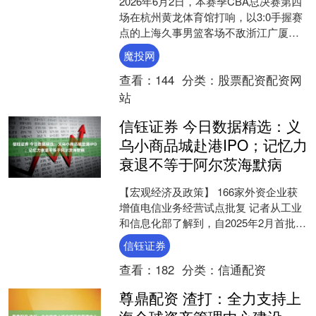
2026年6月2日，本赛季CBA总决赛第四
场在杭州黄龙体育馆打响，以3:0手握赛
点的上海久事男篮客场不敌浙江广厦。
来到客场观赛助威的上海男篮球迷。 此
魔投网
场比赛最....
查看：
144
分类：
股票配资配资网
站
信钰证券 今日数据精选：义
乌小商品城赴港IPO；记忆力
衰退不等于阿尔茨海默病
【宏观经济及政策】 166家外资企业获
增值电信业务经营试点批复 记者从工业
和信息化部了解到，自2025年2月首批增
值电信业务经营试点批复发放以来，已
信钰证券
有166家外....
查看：
182
分类：
信通配资
尊鼎配资 渣打：全力支持上