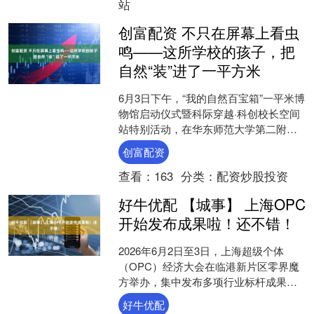
站
创富配资 不只在屏幕上看虫
鸣——这所学校的孩子，把
自然“装”进了一平方米
6月3日下午，“我的自然百宝箱”一平米博
物馆启动仪式暨科际穿越·科创校长空间
站特别活动，在华东师范大学第二附属
中学前滩学校举行。 本次活动以“虫鸣万
创富配资
象，自然共生....
查看：
163
分类：
配资炒股投资
好牛优配 【城事】 上海OPC
开始发布成果啦！还不错！
2026年6月2日至3日，上海超级个体
（OPC）经济大会在临港新片区零界魔
方举办，集中发布多项行业标杆成果，
以市集展示、项目路演、场景发布为载
好牛优配
体，集中展现AI时....