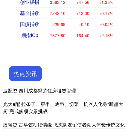
创业板指
3563.12
+47.56
+1.35%
基金指数
7242.10
+12.30
+0.17%
国债指数
229.69
+0.10
+0.04%
期指IC0
7877.80
+164.40
+2.13%
热点资讯
速配资 四川成都规范住房租赁管理
光大e配 拉条子、穿串、烤串、切菜，机器人化身“新疆大
厨”完成多项实景挑战
股融贷 古筝弦动续情缘 飞虎队友谊使者湖大体验传统文化