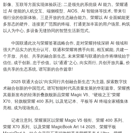
影像、互联等方面实现体验跃迁; 二是领先的系统级 AI 能力。荣耀通
过 AI 使能的人机交互、端侧模型、AIOS、AI 智能体等技术, 带来引
领行业的创新体验。三是开放的生态融合能力。荣耀以 AI 全面赋能更
多形态的硬件、连接更广范围的终端、打通更加丰富的用户场景, 构筑
以人为中心, 多设备无缝协同的智慧生活新范式。
中国联通此次与荣耀签署战略合作, 是对荣耀持续深耕 AI 领域和
强大产品实力的充分认可。联通和荣耀将携手向前, 相互赋能, 共建一
个开放、共创、共享的融合新生态, 未来荣耀与联通的合作将继续始于
信任, 成于创新, 忠于价值。以“通通”之心, 向实而行, 共创开放共赢, 价
值共享的生态系统, 谱写新的合作篇章!
2025 联通大会以“向实同行共创融合新生态”为主题, 探索数字技
术融合创新的中国范式, 谱写智能时代高质量发展的华彩篇章。荣耀携
其最新发布的轻薄折叠旗舰新品荣耀 Magic V5、“硬核之王”荣耀
X70、轻旗舰荣耀 400 系列, 以及笔记本、平板等 AI 终端全家桶集体
亮相, 成为现场焦点。
记者注意到, 荣耀展区以荣耀 Magic V5 领衔、荣耀 400 系列、
荣耀 X70 系列、以及荣耀 MagicBook Art 14 2025、荣耀平板
MagicPad 3、钛合金蓝宝石高端旗舰手表荣耀手表 5 Ultra、荣耀