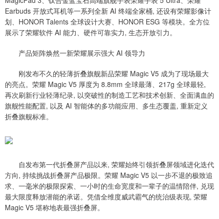
Earbuds 开放式耳机等一系列全新 AI 终端全家桶, 还设有荣耀影像计
划、HONOR Talents 全球设计大赛、HONOR ESG 等模块。全方位
展示了荣耀软件 AI 能力、硬件可靠实力, 生态开放引力。
产品矩阵焕然一新荣耀展示强大 AI 领导力
刚发布不久的轻薄折叠旗舰新品荣耀 Magic V5 成为了现场最大
的亮点。荣耀 Magic V5 厚度为 8.8mm 全球最薄、217g 全球最轻,
再次刷新行业轻薄纪录, 以突破性的制造工艺和技术创新、全面满血的
旗舰性能配置, 以及 AI 智能体的多功能应用、多生态覆盖, 重新定义
折叠旗舰标准。
自发布第一代折叠屏产品以来, 荣耀始终引领折叠屏领域进化迭代
方向, 持续挑战折叠屏产品极限。荣耀 Magic V5 以一步不退的极致追
求、一毫米的极限探索、一小时的生命宽度和一辈子的温情陪伴, 兑现
最大限度释放潜能的承诺。凭借全维度威武霸气的统治级表现, 荣耀
Magic V5 堪称地表最强折叠屏。