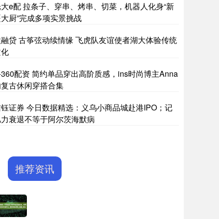
光大e配 拉条子、穿串、烤串、切菜，机器人化身“新
疆大厨”完成多项实景挑战
股融贷 古筝弦动续情缘 飞虎队友谊使者湖大体验传统
文化
360配资 简约单品穿出高阶质感，ins时尚博主Anna
的复古休闲穿搭合集
信钰证券 今日数据精选：义乌小商品城赴港IPO；记
忆力衰退不等于阿尔茨海默病
推荐资讯