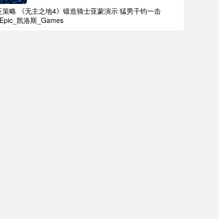
泛策略 《无主之地4》锻造骑士亚蒙演示 猛男千钧一击
_Epic_凯洛斯_Games