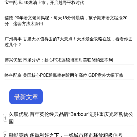
宝牛配 BJ40燃油上市，开启越野平权时代
信德 20年语文老师揭秘：每天15分钟晨读，孩子期末语文猛涨20
分！这套方法太管用
广州典丰 甘肃天水值得去的7大景点！天水最全攻略在这，看看你去
过几个？
博兴优配 市场分析：核心PCE连续增高对美联储鸽派不利
峪科配资 美国核心PCE通胀率创近两年高位 GDP意外大幅下修
最新文章
久联优配 百年英伦经典品牌“Barbour”进驻重庆光环购物公
1
园
融期策略 多重利好之下，一线城市楼市释放积极信号
2