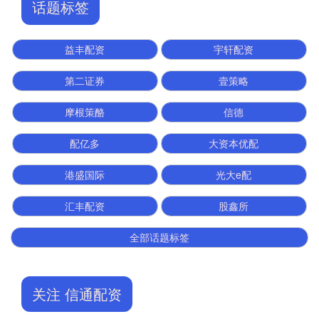
话题标签
益丰配资
宇轩配资
第二证券
壹策略
摩根策酪
信德
配亿多
大资本优配
港盛国际
光大e配
汇丰配资
股鑫所
全部话题标签
关注 信通配资