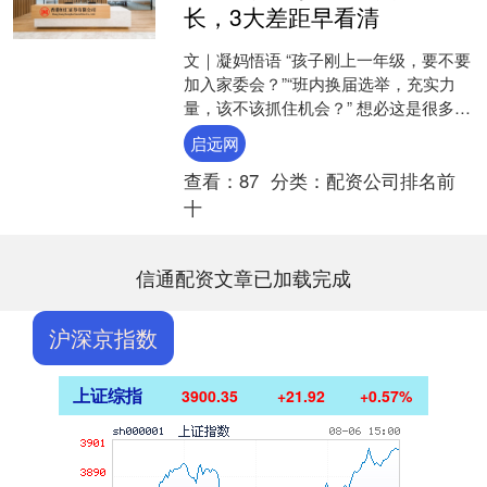
长，3大差距早看清
文｜凝妈悟语 “孩子刚上一年级，要不要
加入家委会？”“班内换届选举，充实力
量，该不该抓住机会？” 想必这是很多家
长在孩子入学初期都会反复琢磨的问
启远网
题。 陪大儿子走....
查看：
87
分类：
配资公司排名前
十
信通配资文章已加载完成
沪深京指数
上证综指
3900.35
+21.92
+0.57%