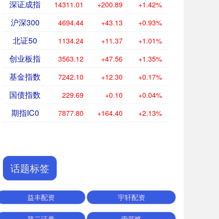
深证成指
14311.01
+200.89
+1.42%
沪深300
4694.44
+43.13
+0.93%
北证50
1134.24
+11.37
+1.01%
创业板指
3563.12
+47.56
+1.35%
基金指数
7242.10
+12.30
+0.17%
国债指数
229.69
+0.10
+0.04%
期指IC0
7877.80
+164.40
+2.13%
话题标签
益丰配资
宇轩配资
第二证券
壹策略