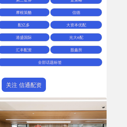
摩根策酪
信德
配亿多
大资本优配
港盛国际
光大e配
汇丰配资
股鑫所
全部话题标签
关注 信通配资