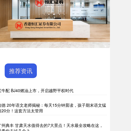
推荐资讯
宝牛配 BJ40燃油上市，开启越野平权时代
信德 20年语文老师揭秘：每天15分钟晨读，孩子期末语文猛
涨20分！这套方法太管用
广州典丰 甘肃天水值得去的7大景点！天水最全攻略在这，
看看你去过几个？